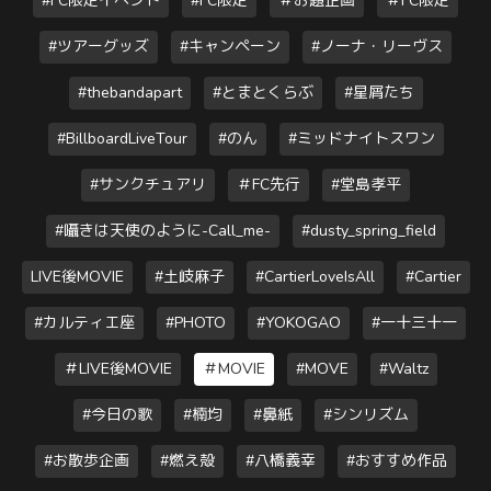
#FC限定イベント
#FC限定
＃お題企画
＃FC限定
#ツアーグッズ
#キャンペーン
#ノーナ・リーヴス
#thebandapart
#とまとくらぶ
#星屑たち
#BillboardLiveTour
#のん
#ミッドナイトスワン
#サンクチュアリ
＃FC先行
#堂島孝平
#囁きは天使のように-Call_me-
#dusty_spring_field
LIVE後MOVIE
#土岐麻子
#CartierLoveIsAll
#Cartier
#カルティエ座
#PHOTO
#YOKOGAO
#一十三十一
＃LIVE後MOVIE
＃MOVIE
#MOVE
#Waltz
#今日の歌
#楠均
#鼻紙
#シンリズム
#お散歩企画
#燃え殻
#八橋義幸
#おすすめ作品