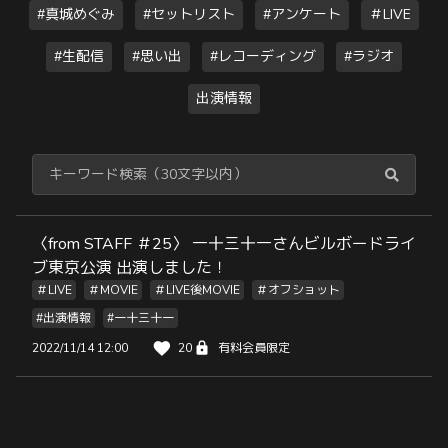
#真城めぐみ
#セットリスト
#アンケート
＃LIVE
#生配信
#思い出
#レコーディング
#ラジオ
出演情報
〈from STAFF ＃25〉 一十三十一さんビルボードライ
ブ東京公演 出演しました！
＃LIVE
＃MOVIE
＃LIVE後MOVIE
＃オフショット
#出演情報
#一十三十一
2022/11/14 12:00
20
有料会員限定