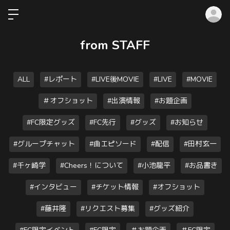
ロ
from STAFF
ALL
#レポート
#LIVE後MOVIE
#LIVE
#MOVIE
＃オフショット
#出演情報
#お題企画
#FC限定グッズ
#FC先行
#グッズ
#お知らせ
#グループチャット
#曲エピソード
#配信
#田村玄一
#千ヶ崎学
#Cheers！について
#小池龍平
#お品書き
#インタビュー
#チケット情報
#オフショット
#藤井隆
#リクエスト募集
#グッズ紹介