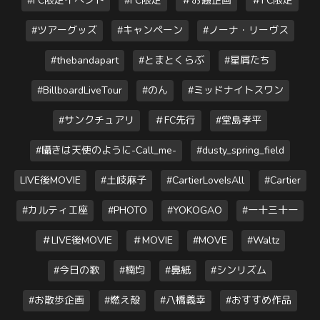
#FC限定イベント
#FC限定
＃お題企画
＃FC限定
#ツアーグッズ
#キャンペーン
#ノーナ・リーヴス
#thebandapart
#とまとくらぶ
#星屑たち
#BillboardLiveTour
#のん
#ミッドナイトスワン
#サンクチュアリ
＃FC先行
#堂島孝平
#囁きは天使のように-Call_me-
#dusty_spring_field
LIVE後MOVIE
#土岐麻子
#CartierLoveIsAll
#Cartier
#カルティエ座
#PHOTO
#YOKOGAO
#一十三十一
＃LIVE後MOVIE
＃MOVIE
#MOVE
#Waltz
#今日の歌
#楠均
#鼻紙
#シンリズム
#お散歩企画
#燃え殻
#八橋義幸
#おすすめ作品