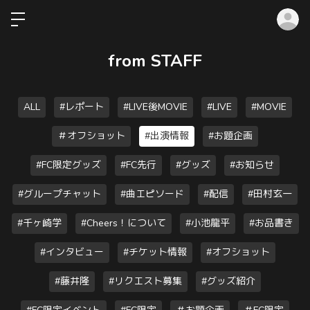
ロ
from STAFF
ALL
#レポート
#LIVE後MOVIE
#LIVE
#MOVIE
＃オフショット
#出演情報
#お題企画
#FC限定グッズ
#FC先行
#グッズ
#お知らせ
#グループチャット
#曲エピソード
#配信
#田村玄一
#千ヶ崎学
#Cheers！について
#小池龍平
#お品書き
#インタビュー
#チケット情報
#オフショット
#藤井隆
#リクエスト募集
#グッズ紹介