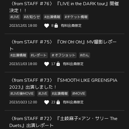
〈from STAFF ＃76〉 『LIVE in the DARK tour』開催
決定！！
#LIVE
#お知らせ
#出演情報
#チケット情報
2023/12/01 18:00
8
有料会員限定
〈from STAFF ＃75〉 『Oh! Oh! Oh!』MV撮影レポー
ト
#出演情報
#レポート
＃オフショット
#のん
2023/11/03 18:00
17
有料会員限定
〈from STAFF ＃73〉 『SMOOTH LIKE GREENSPIA
2023』出演しました！
#LIVE後MOVIE
#LIVE
#出演情報
#MOVIE
2023/10/23 12:00
23
有料会員限定
〈from STAFF ＃72〉 『土岐麻子×アン・サリー The
Duets』出演レポート