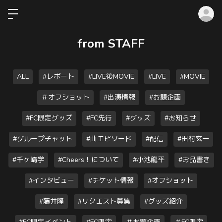
ロ
from STAFF
ALL
#レポート
#LIVE後MOVIE
#LIVE
#MOVIE
＃オフショット
#出演情報
#お題企画
#FC限定グッズ
#FC先行
#グッズ
#お知らせ
#グループチャット
#曲エピソード
#配信
#田村玄一
#千ヶ崎学
#Cheers！について
#小池龍平
#お品書き
#インタビュー
#チケット情報
#オフショット
#藤井隆
#リクエスト募集
#グッズ紹介