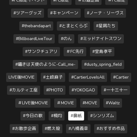
#FC限定イベント
#FC限定
＃お題企画
＃FC限定
#ツアーグッズ
#キャンペーン
#ノーナ・リーヴス
#thebandapart
#とまとくらぶ
#星屑たち
#BillboardLiveTour
#のん
#ミッドナイトスワン
#サンクチュアリ
＃FC先行
#堂島孝平
#囁きは天使のように-Call_me-
#dusty_spring_field
LIVE後MOVIE
#土岐麻子
#CartierLoveIsAll
#Cartier
#カルティエ座
#PHOTO
#YOKOGAO
#一十三十一
＃LIVE後MOVIE
＃MOVIE
#MOVE
#Waltz
#今日の歌
#楠均
#鼻紙
#シンリズム
#お散歩企画
#燃え殻
#八橋義幸
#おすすめ作品