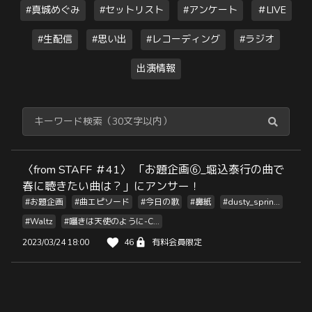
#真城めぐみ
#セットリスト
#アンケート
＃LIVE
#生配信
#思い出
#レコーディング
#ラジオ
出演情報
〈from STAFF ＃41〉 「お題企画⑥_堀込泰行の曲で
春に聴きたい曲は？」にアンサー！
#お題企画
#曲エピソード
#今日の歌
#鼻紙
#dusty_sprin...
#Waltz
#囁きは天使のように-C...
2023/03/24 18:00
46
有料会員限定