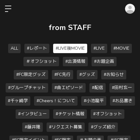
ロ
from STAFF
ALL
#レポート
#LIVE後MOVIE
#LIVE
#MOVIE
＃オフショット
#出演情報
#お題企画
#FC限定グッズ
#FC先行
#グッズ
#お知らせ
#グループチャット
#曲エピソード
#配信
#田村玄一
#千ヶ崎学
#Cheers！について
#小池龍平
#お品書き
#インタビュー
#チケット情報
#オフショット
#藤井隆
#リクエスト募集
#グッズ紹介