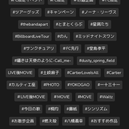
#FC限定イベント
#FC限定
＃お題企画
＃FC限定
#ツアーグッズ
#キャンペーン
#ノーナ・リーヴス
#thebandapart
#とまとくらぶ
#星屑たち
#BillboardLiveTour
#のん
#ミッドナイトスワン
#サンクチュアリ
＃FC先行
#堂島孝平
#囁きは天使のように-Call_me-
#dusty_spring_field
LIVE後MOVIE
#土岐麻子
#CartierLoveIsAll
#Cartier
#カルティエ座
#PHOTO
#YOKOGAO
#一十三十一
＃LIVE後MOVIE
＃MOVIE
#MOVE
#Waltz
#今日の歌
#楠均
#鼻紙
#シンリズム
#お散歩企画
#燃え殻
#八橋義幸
#おすすめ作品