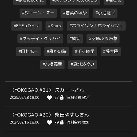
#砂漠に咲く花
#スクランブルのふたり
#君と僕
#ジェーン・スー
#若葉の頃や
#小池龍平
#EYE +D.A.N.
#Stars
#ホライゾン！ホライゾン！
#グッデイ・グッバイ
#楠均
#空飛ぶ深海魚
#田村玄一
#誰かの詩
#千ヶ崎学
#藤井隆
#八橋義幸
#真城めぐみ
〈YOKOGAO #21〉 スカートさん
2025/02/28 18:00
27
有料会員限定
〈YOKOGAO #20〉 柴田やすしさん
2024/02/16 18:00
79
有料会員限定