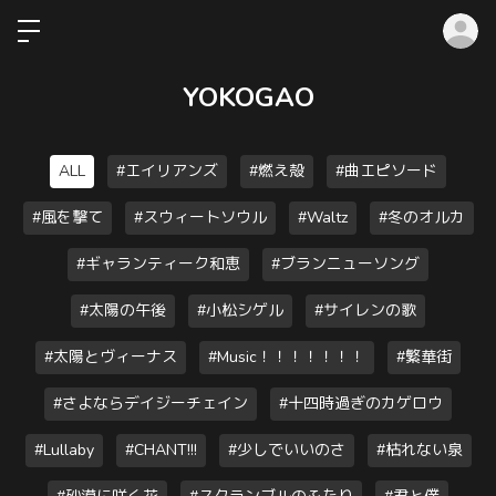
ロ
YOKOGAO
ALL
#エイリアンズ
#燃え殻
#曲エピソード
#風を撃て
#スウィートソウル
#Waltz
#冬のオルカ
#ギャランティーク和恵
#ブランニューソング
#太陽の午後
#小松シゲル
#サイレンの歌
#太陽とヴィーナス
#Music！！！！！！！
#繁華街
#さよならデイジーチェイン
#十四時過ぎのカゲロウ
#Lullaby
#CHANT!!!
#少しでいいのさ
#枯れない泉