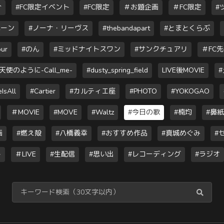
介
#FC限定イベント
#FC限定
＃お題企画
＃FC限定
#
ペーン
#ノーナ・リーヴス
#thebandapart
#とまとくらぶ
our
#のん
#ミッドナイトスワン
#サンクチュアリ
＃FC
使のように-Call_me-
#dusty_spring_field
LIVE後MOVIE
IsAll
#Cartier
#カルティエ座
#PHOTO
#YOKOGAO
＃MOVIE
#MOVE
#Waltz
#今日の歌
#楠均
#鼻紙
画
#燃え殻
#八橋義幸
#おすすめ作品
#真城めぐみ
#
ト
＃LIVE
#生配信
#思い出
#レコーディング
#ラジオ