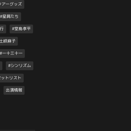
ツアーグッズ
#星屑たち
先行
#堂島孝平
#土岐麻子
#一十三十一
#シンリズム
セットリスト
出演情報