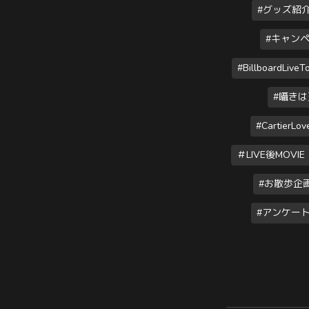
#グッズ紹
#キャン
#BillboardLiveT
#囁きは天
#CartierLove
＃LIVE後MOVIE
#お散歩企
#アンケー