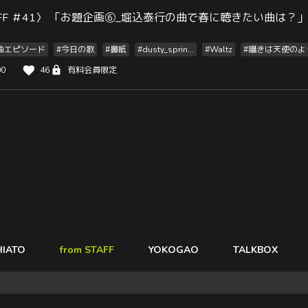
STAFF ＃41〉 「お題企画⑥_堀込泰行の曲で春に聴きたい曲は？
曲エピソード
#今日の歌
#鼻紙
#dusty_sprin...
#Waltz
#囁きは天使のように
00
46
有料会員限定
HIATO
from STAFF
YOKOGAO
TALKBOX