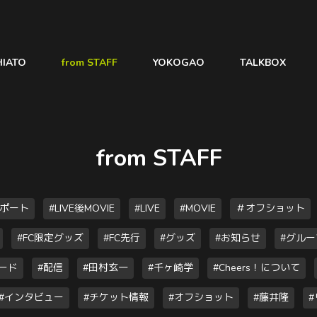
HIATO
from STAFF
YOKOGAO
TALKBOX
from STAFF
レポート
#LIVE後MOVIE
#LIVE
#MOVIE
＃オフショット
#FC限定グッズ
#FC先行
#グッズ
#お知らせ
#グル
ード
#配信
#田村玄一
#千ヶ崎学
#Cheers！について
#インタビュー
#チケット情報
#オフショット
#藤井隆