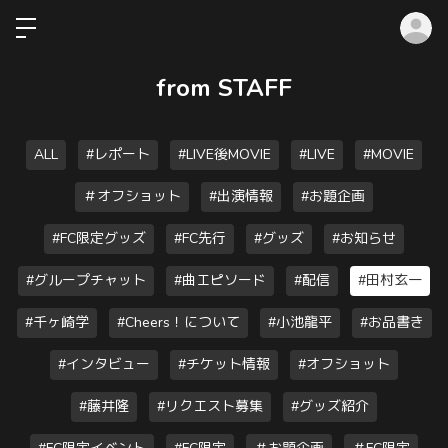
ロ
from STAFF
ALL
#レポート
#LIVE後MOVIE
#LIVE
#MOVIE
＃オフショット
#出演情報
#お題企画
#FC限定グッズ
#FC先行
#グッズ
#お知らせ
#グループチャット
#曲エピソード
#配信
#田村玄一
#千ヶ崎学
#Cheers！について
#小池龍平
#お品書き
#インタビュー
#チケット情報
#オフショット
#藤井隆
#リクエスト募集
#グッズ紹介