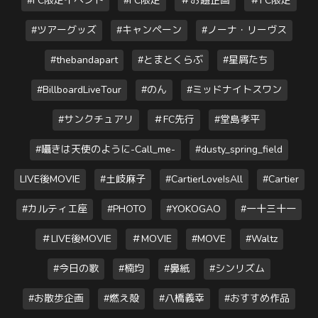
#FC限定イベント
#FC限定
＃お題企画
＃FC限定
#ツアーグッズ
#キャンペーン
#ノーナ・リーヴス
#thebandapart
#とまとくらぶ
#星屑たち
#BillboardLiveTour
#のん
#ミッドナイトスワン
#サンクチュアリ
＃FC先行
#堂島孝平
#囁きは天使のように-Call_me-
#dusty_spring_field
LIVE後MOVIE
#土岐麻子
#CartierLoveIsAll
#Cartier
#カルティエ座
#PHOTO
#YOKOGAO
#一十三十一
＃LIVE後MOVIE
＃MOVIE
#MOVE
#Waltz
#今日の歌
#楠均
#鼻紙
#シンリズム
#お散歩企画
#燃え殻
#八橋義幸
#おすすめ作品