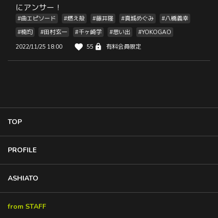
にアンサー！
#曲エピソード
#燃え殻
#藤井隆
#真城めぐみ
#八橋義幸
#楠均
#田村玄一
#千ヶ崎学
#思い出
#YOKOGAO
2022/11/25 18:00
55
有料会員限定
TOP
PROFILE
ASHIATO
from STAFF