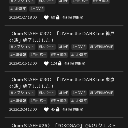
＃オフショット
#レポート
#LIVE
#田村玄一
#千ヶ崎学
#小池龍平
#MOVIE
2023/01/27 18:00
60
有料会員限定
〈from STAFF ＃32〉 「LIVE in the DARK tour 神戸
公演」終了しました！
＃オフショット
#レポート
#LIVE
#MOVIE
#LIVE後MOVIE
#出演情報
#田村玄一
#千ヶ崎学
#小池龍平
2023/01/15 12:00
124
有料会員限定
〈from STAFF ＃30〉 「LIVE in the DARK tour 東京
公演」終了しました！
＃オフショット
#レポート
#LIVE
#MOVIE
#LIVE後MOVIE
#出演情報
#田村玄一
#千ヶ崎学
#小池龍平
2022/12/24 12:00
45
有料会員限定
〈from STAFF #26〉 「YOKOGAO」でのリクエスト