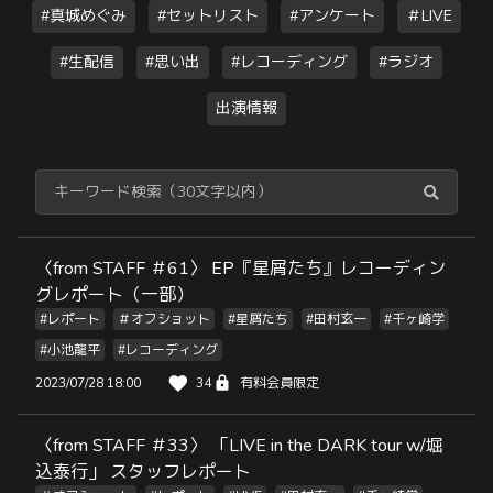
#真城めぐみ
#セットリスト
#アンケート
＃LIVE
#生配信
#思い出
#レコーディング
#ラジオ
出演情報
〈from STAFF ＃61〉 EP『星屑たち』レコーディン
グレポート（一部）
#レポート
＃オフショット
#星屑たち
#田村玄一
#千ヶ崎学
#小池龍平
#レコーディング
2023/07/28 18:00
34
有料会員限定
〈from STAFF ＃33〉 「LIVE in the DARK tour w/堀
込泰行」 スタッフレポート