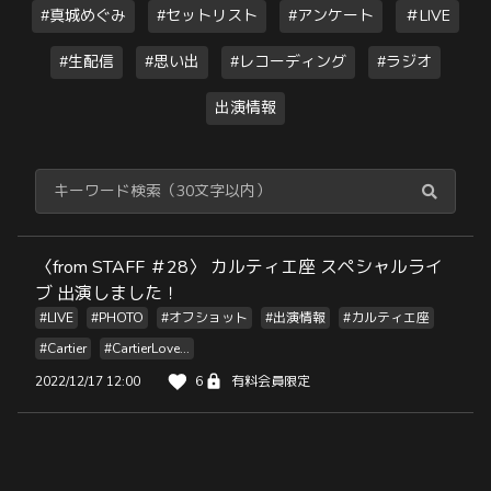
#真城めぐみ
#セットリスト
#アンケート
＃LIVE
#生配信
#思い出
#レコーディング
#ラジオ
出演情報
〈from STAFF ＃28〉 カルティエ座 スペシャルライ
ブ 出演しました！
#LIVE
#PHOTO
#オフショット
#出演情報
#カルティエ座
#Cartier
#CartierLove...
2022/12/17 12:00
6
有料会員限定