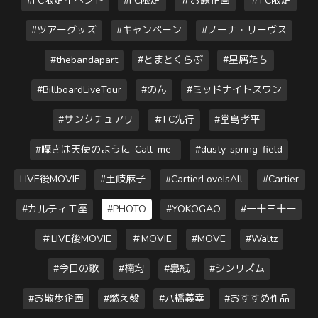
#FC限定イベント
#FC限定
＃お題企画
＃FC限定
#ツアーグッズ
#キャンペーン
#ノーナ・リーヴス
#thebandapart
#とまとくらぶ
#星屑たち
#BillboardLiveTour
#のん
#ミッドナイトスワン
#サンクチュアリ
＃FC先行
#堂島孝平
#囁きは天使のように-Call_me-
#dusty_spring_field
LIVE後MOVIE
#土岐麻子
#CartierLoveIsAll
#Cartier
#カルティエ座
#PHOTO
#YOKOGAO
#一十三十一
＃LIVE後MOVIE
＃MOVIE
#MOVE
#Waltz
#今日の歌
#楠均
#鼻紙
#シンリズム
#お散歩企画
#燃え殻
#八橋義幸
#おすすめ作品