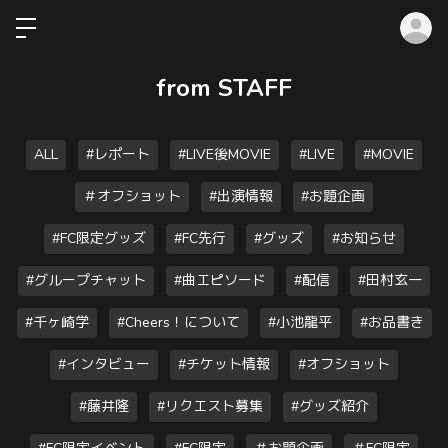
ロ
from STAFF
ALL
#レポート
#LIVE後MOVIE
#LIVE
#MOVIE
＃オフショット
#出演情報
#お題企画
#FC限定グッズ
#FC先行
#グッズ
#お知らせ
#グループチャット
#曲エピソード
#配信
#田村玄一
#千ヶ崎学
#Cheers！について
#小池龍平
#お品書き
#インタビュー
#チケット情報
#オフショット
#藤井隆
#リクエスト募集
#グッズ紹介