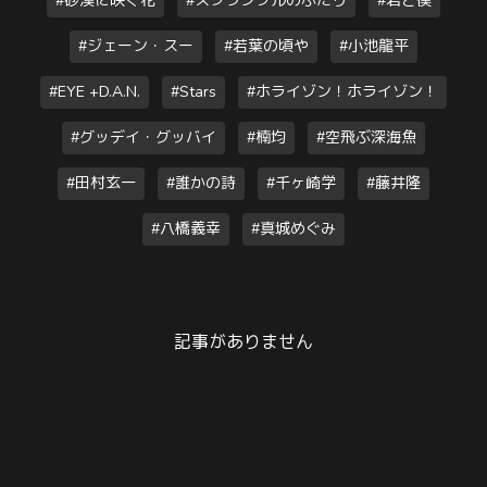
#砂漠に咲く花
#スクランブルのふたり
#君と僕
#ジェーン・スー
#若葉の頃や
#小池龍平
#EYE +D.A.N.
#Stars
#ホライゾン！ホライゾン！
#グッデイ・グッバイ
#楠均
#空飛ぶ深海魚
#田村玄一
#誰かの詩
#千ヶ崎学
#藤井隆
#八橋義幸
#真城めぐみ
記事がありません