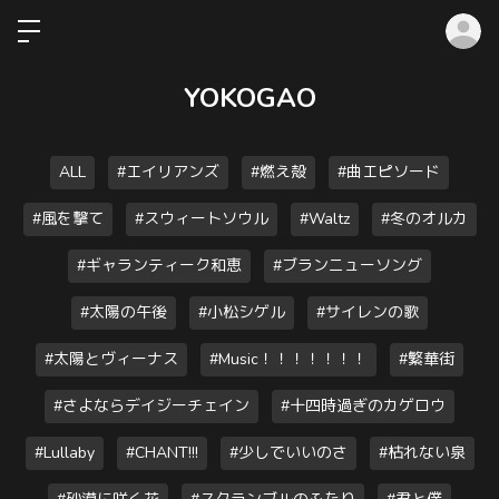
ロ
YOKOGAO
ALL
#エイリアンズ
#燃え殻
#曲エピソード
#風を撃て
#スウィートソウル
#Waltz
#冬のオルカ
#ギャランティーク和恵
#ブランニューソング
#太陽の午後
#小松シゲル
#サイレンの歌
#太陽とヴィーナス
#Music！！！！！！！
#繁華街
#さよならデイジーチェイン
#十四時過ぎのカゲロウ
#Lullaby
#CHANT!!!
#少しでいいのさ
#枯れない泉