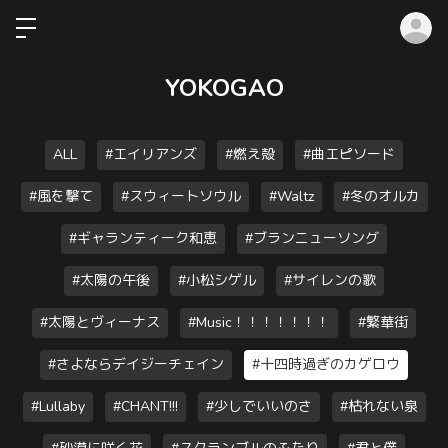
ロ
YOKOGAO
ALL
#エイリアンズ
#燃え殻
#曲エピソード
#風を撃て
#スウィートソウル
#Waltz
#冬のオルカ
#ギャランティーク和恵
#ブランニューソング
#太陽の午後
#小松シゲル
#サイレンの歌
#太陽とヴィーナス
#Music！！！！！！！
#繁華街
#さよならデイジーチェイン
#十四時過ぎのカゲロウ
#Lullaby
#CHANT!!!
#少しでいいのさ
#枯れない泉