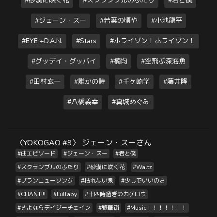
#砂漠に咲く花
#スクランブルのふたり
#君と僕
#ジェーン・スー
#若葉の頃や
#小池龍平
#EYE +D.A.N.
#Stars
#ホライゾン！ホライゾン！
#グッデイ・グッバイ
#楠均
#空飛ぶ深海魚
#田村玄一
#誰かの詩
#千ヶ崎学
#藤井隆
#八橋義幸
#真城めぐみ
〈YOKOGAO #9〉 ジェーン・スーさん
#曲エピソード
#ジェーン・スー
#君と僕
#スクランブルのふたり
#砂漠に咲く花
#Waltz
#ブランニューソング
#枯れない泉
#少しでいいのさ
#CHANT!!!
#Lullaby
#十四時過ぎのカゲロウ
#さよならデイジーチェイン
#繁華街
#Music！！！！！！！